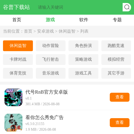
谷普下载站
首页
游戏
软件
专题
当前位置：
首页
>
安卓游戏
>
休闲益智
> 列表
休闲益智
动作冒险
角色扮演
跑酷竞速
卡牌对战
飞行射击
策略游戏
模拟经营
体育竞技
音乐游戏
游戏工具
其它手游
代号RnB官方安卓版
查看
v0.1
381.4 MB / 2026-08-08
看你怎么秀免广告
查看
v6.3.0.21155
1.9 MB / 2026-08-08