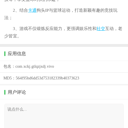
2、结合
卡通
狗头IP与篮球运动，打造新颖有趣的竞技玩
法；
3、游戏不仅锻炼反应能力，更强调娱乐性和
社交
互动，老
少皆宜。
应用信息
包名：
com.xckj.gtlqzjxdj.vivo
MD5：
564f95bd6dd53d753182339b40373623
用户评论