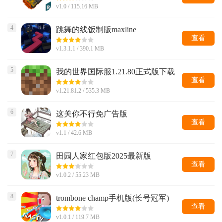
v1.0 / 115.16 MB
4
跳舞的线饭制版maxline
查看
v1.3.1.1 / 390.1 MB
5
我的世界国际服1.21.80正式版下载
安装(Minecraft)
查看
v1.21.81.2 / 535.3 MB
6
这关你不行免广告版
查看
v1.1 / 42.6 MB
7
田园人家红包版2025最新版
查看
v1.0.2 / 55.23 MB
8
trombone champ手机版(长号冠军)
查看
v1.0.1 / 119.7 MB