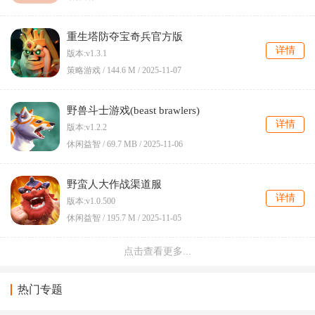
重生塔防夺宝奇兵官方版
详情
版本:v1.3.1
策略游戏 /
144.6 M
/
2025-11-07
野兽斗士游戏(beast brawlers)
详情
版本:v1.2.2
休闲益智 /
69.7 MB
/
2025-11-06
野蛮人大作战渠道服
详情
版本:v1.0.500
休闲益智 /
195.7 M
/
2025-11-05
点击查看更多...
金刚生存模拟器游戏
详情
版本:v1.1
热门专题
动作冒险 /
58.2 MB
/
2025-11-04