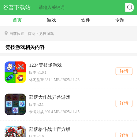
谷普下载站
首页
游戏
软件
专题
当前位置：
首页
> 竞技游戏
竞技游戏相关内容
1234竞技场游戏
详情
版本:v1.0.1
休闲益智 /
81.1 MB
/
2025-11-28
部落大作战异兽游戏
详情
版本:v2.1
卡牌对战 /
90.4 MB
/
2025-11-15
部落格斗战士官方版
详情
版本:v1.0