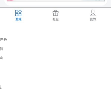
新体验
源
利
验