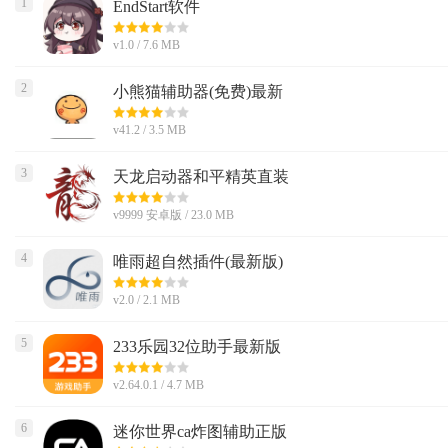
1
EndStart软件
v1.0 / 7.6 MB
2
小熊猫辅助器(免费)最新
v41.2 / 3.5 MB
3
天龙启动器和平精英直装
v9999 安卓版 / 23.0 MB
4
唯雨超自然插件(最新版)
v2.0 / 2.1 MB
5
233乐园32位助手最新版
v2.64.0.1 / 4.7 MB
6
迷你世界ca炸图辅助正版