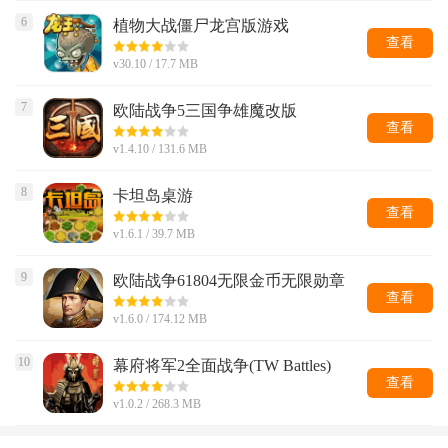
6
植物大战僵尸龙宫版游戏
查看
v30.10 / 17.7 MB
7
欧陆战争5三国争雄魔改版
查看
v1.4.10 / 131.6 MB
8
卡坦岛桌游
查看
v1.6.1 / 39.7 MB
9
欧陆战争61804无限金币无限勋章
查看
v1.6.0 / 174.12 MB
10
幕府将军2全面战争(TW Battles)
查看
v1.0.2 / 268.3 MB