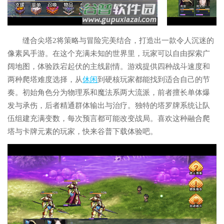
缝合尖塔2将策略与冒险完美结合，打造出一款令人沉迷的
像素风手游。在这个充满未知的世界里，玩家可以自由探索广
阔地图，体验跌宕起伏的主线剧情。游戏提供四种战斗速度和
两种爬塔难度选择，从
休闲
到硬核玩家都能找到适合自己的节
奏。初始角色分为物理系和魔法系两大流派，前者擅长单体爆
发与承伤，后者精通群体输出与治疗。独特的塔罗牌系统让队
伍组建充满变数，每次预言都可能改变战局。喜欢这种融合爬
塔与卡牌元素的玩家，快来谷普下载体验吧。