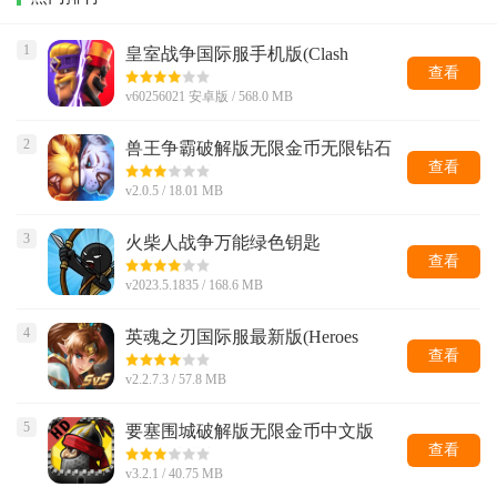
1
皇室战争国际服手机版(Clash
Royale)
查看
v60256021 安卓版 / 568.0 MB
2
兽王争霸破解版无限金币无限钻石
版
查看
v2.0.5 / 18.01 MB
3
火柴人战争万能绿色钥匙
查看
v2023.5.1835 / 168.6 MB
4
英魂之刃国际服最新版(Heroes
Evolved)
查看
v2.2.7.3 / 57.8 MB
5
要塞围城破解版无限金币中文版
查看
v3.2.1 / 40.75 MB