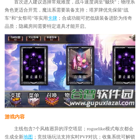
首次进入建议选择常规难度，战斗速度调至"贼快"；物理系
角色更适合开荒，魔法系需要装备支持；塔罗牌优先保留"战
车"和"女祭司"等实用
卡牌
；合成功能可把低级装备进阶为传奇
品质；隐藏房间需要特定道具才能开启。
游戏内容
主线包含7个风格迥异的浮空塔层；roguelike模式每次都会
生成全新
地图
；竞技场玩法支持实时PVP对抗；收集系统可解锁